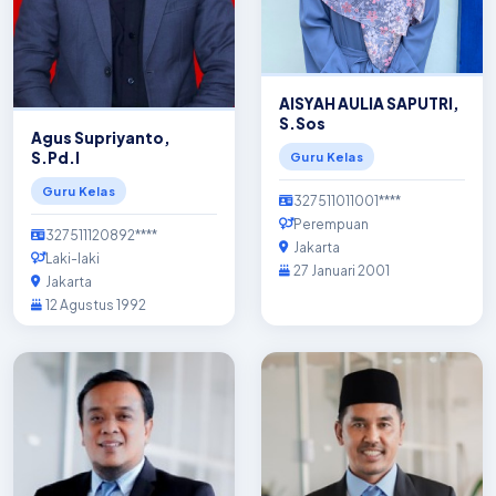
AISYAH AULIA SAPUTRI,
S.Sos
Agus Supriyanto,
S.Pd.I
Guru Kelas
Guru Kelas
327511011001****
Perempuan
327511120892****
Jakarta
Laki-laki
27 Januari 2001
Jakarta
12 Agustus 1992