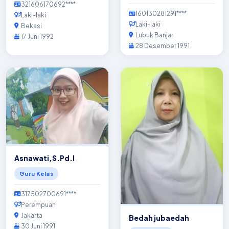
321606170692****
160130281291****
Laki-laki
Laki-laki
Bekasi
Lubuk Banjar
17 Juni 1992
28 Desember 1991
Asnawati,S.Pd.I
Guru Kelas
317502700691****
Perempuan
Jakarta
Bedah jubaedah
30 Juni 1991