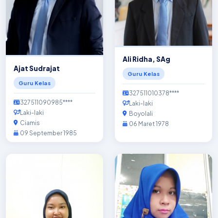
Ali Ridha, SAg
Ajat Sudrajat
Guru Kelas
Guru Kelas
327511010378****
327511090985****
Laki-laki
Laki-laki
Boyolali
Ciamis
06 Maret 1978
09 September 1985