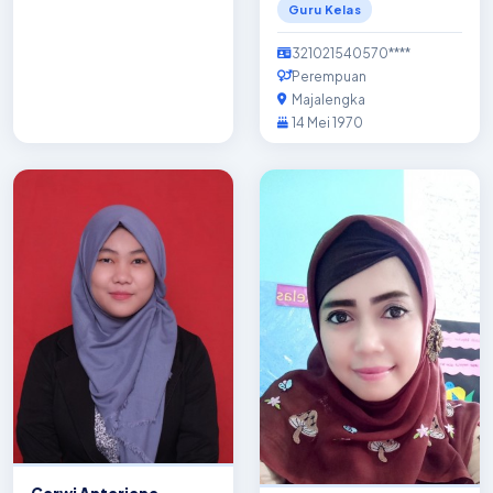
Guru Kelas
321021540570****
Perempuan
Majalengka
14 Mei 1970