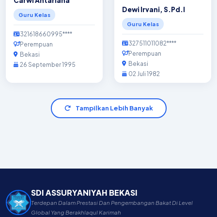
Carwi Antariana
Dewi Irvani, S.Pd.I
Guru Kelas
Guru Kelas
321618660995****
327511011082****
Perempuan
Perempuan
Bekasi
Bekasi
26 September 1995
02 Juli 1982
Tampilkan Lebih Banyak
SDI ASSURYANIYAH BEKASI
Terdepan Dalam Prestasi Dan Pengembangan Bakat Di Level
Global Yang Berakhlaqul Karimah