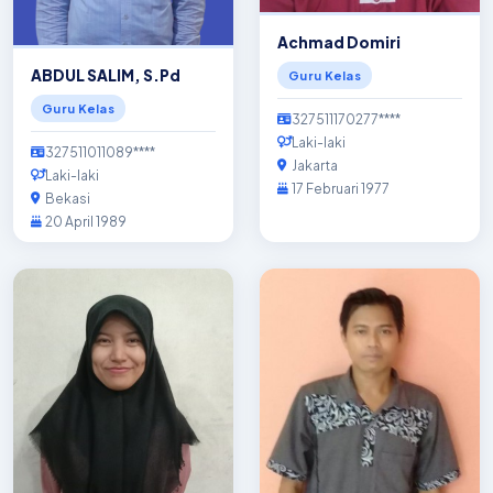
Achmad Domiri
ABDUL SALIM, S.Pd
Guru Kelas
Guru Kelas
327511170277****
Laki-laki
327511011089****
Jakarta
Laki-laki
17 Februari 1977
Bekasi
20 April 1989