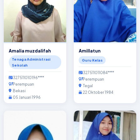
Amalia muzdalifah
Amillatun
Tenaga Administrasi
Guru Kelas
Sekolah
327511011084****
327511010196****
Perempuan
Perempuan
Tegal
Bekasi
22 Oktober 1984
05 Januari 1996