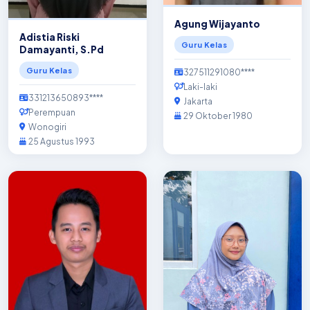
Agung Wijayanto
Adistia Riski
Guru Kelas
Damayanti, S.Pd
Guru Kelas
327511291080****
Laki-laki
331213650893****
Jakarta
Perempuan
29 Oktober 1980
Wonogiri
25 Agustus 1993