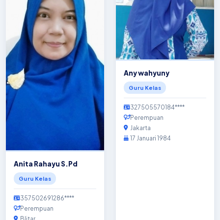
Any wahyuny
Guru Kelas
327505570184****
Perempuan
Jakarta
17 Januari 1984
Anita Rahayu S.Pd
Guru Kelas
357502691286****
Perempuan
Blitar