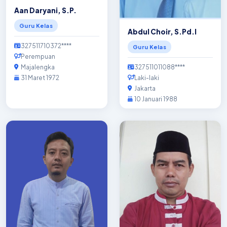
Aan Daryani, S.P.
Guru Kelas
Abdul Choir, S.Pd.I
327511710372****
Guru Kelas
Perempuan
Majalengka
327511011088****
31 Maret 1972
Laki-laki
Jakarta
10 Januari 1988