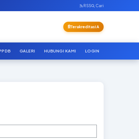
RSS
Cari
Terakreditasi A
PPDB
GALERI
HUBUNGI KAMI
LOGIN