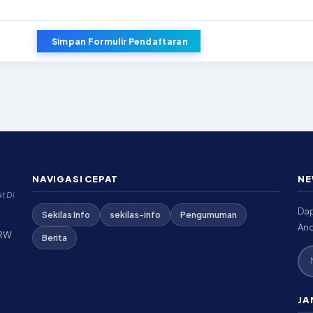
Simpan Formulir Pendaftaran
NAVIGASI CEPAT
NE
t Di
Dap
Sekilas Info
sekilas-info
Pengumuman
And
 RW
Berita
JA