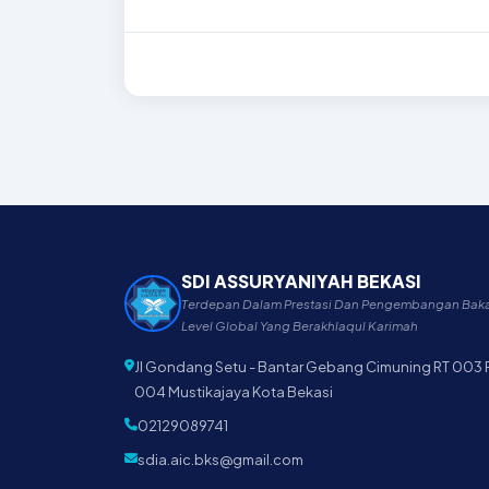
SDI ASSURYANIYAH BEKASI
Terdepan Dalam Prestasi Dan Pengembangan Baka
Level Global Yang Berakhlaqul Karimah
Jl Gondang Setu - Bantar Gebang Cimuning RT 003
004 Mustikajaya Kota Bekasi
02129089741
sdia.aic.bks@gmail.com