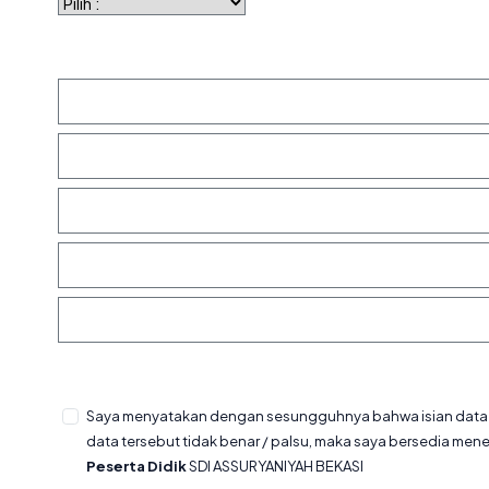
Saya menyatakan dengan sesungguhnya bahwa isian data dal
data tersebut tidak benar / palsu, maka saya bersedia men
Peserta Didik
SDI ASSURYANIYAH BEKASI