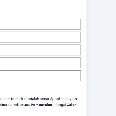
am formulir ini adalah benar. Apabila ternyata
erima sanksi berupa
Pembatalan
sebagai
Calon