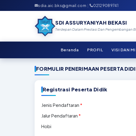
sdia.aic.bks@gmail.com
|
02129089741
SDI ASSURYANIYAH BEKASI
Terdepan Dalam Prestasi Dan Pengembangan Bak
Beranda
PROFIL
VISI DAN MI
FORMULIR PENERIMAAN PESERTA DIDI
Registrasi Peserta Didik
Jenis Pendaftaran
*
Jalur Pendaftaran
*
Hobi