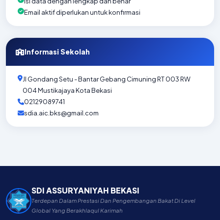
Isi data dengan lengkap dan benar
Email aktif diperlukan untuk konfirmasi
Informasi Sekolah
Jl Gondang Setu - Bantar Gebang Cimuning RT 003 RW
004 Mustikajaya Kota Bekasi
02129089741
sdia.aic.bks@gmail.com
SDI ASSURYANIYAH BEKASI
Terdepan Dalam Prestasi Dan Pengembangan Bakat Di Level
Global Yang Berakhlaqul Karimah