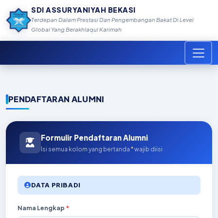
SDI ASSURYANIYAH BEKASI
Terdepan Dalam Prestasi Dan Pengembangan Bakat Di Level
Global Yang Berakhlaqul Karimah
PENDAFTARAN ALUMNI
Formulir Pendaftaran Alumni
Isi semua kolom yang bertanda
*
wajib diisi
DATA PRIBADI
Nama Lengkap
*