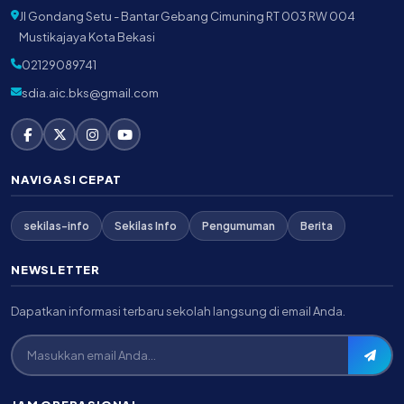
Jl Gondang Setu - Bantar Gebang Cimuning RT 003 RW 004
Mustikajaya Kota Bekasi
02129089741
sdia.aic.bks@gmail.com
NAVIGASI CEPAT
sekilas-info
Sekilas Info
Pengumuman
Berita
NEWSLETTER
Dapatkan informasi terbaru sekolah langsung di email Anda.