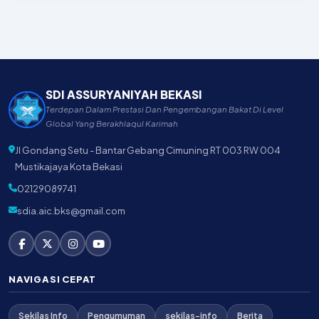
SDI ASSURYANIYAH BEKASI
Terdepan Dalam Prestasi Dan Pengembangan Bakat Di Level
Global Yang Berakhlaqul Karimah
Jl Gondang Setu - Bantar Gebang Cimuning RT 003 RW 004
Mustikajaya Kota Bekasi
02129089741
sdia.aic.bks@gmail.com
NAVIGASI CEPAT
Sekilas Info
Pengumuman
sekilas-info
Berita