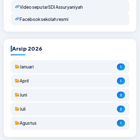
Video seputarSDI Assuryaniyah
Facebook sekolah resmi
Arsip 2026
Januari
1
April
1
Juni
2
Juli
2
Agustus
1