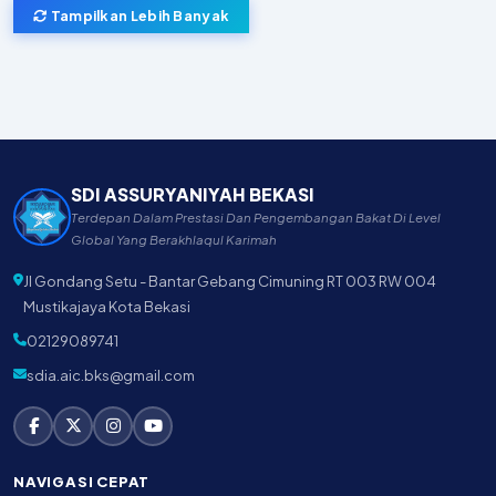
Tampilkan Lebih Banyak
SDI ASSURYANIYAH BEKASI
Terdepan Dalam Prestasi Dan Pengembangan Bakat Di Level
Global Yang Berakhlaqul Karimah
Jl Gondang Setu - Bantar Gebang Cimuning RT 003 RW 004
Mustikajaya Kota Bekasi
02129089741
sdia.aic.bks@gmail.com
NAVIGASI CEPAT