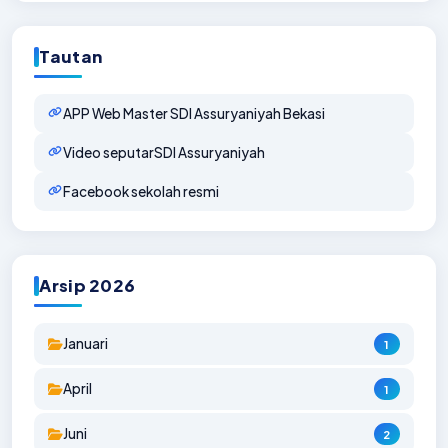
Tautan
APP Web Master SDI Assuryaniyah Bekasi
Video seputarSDI Assuryaniyah
Facebook sekolah resmi
Arsip 2026
Januari
1
April
1
Juni
2