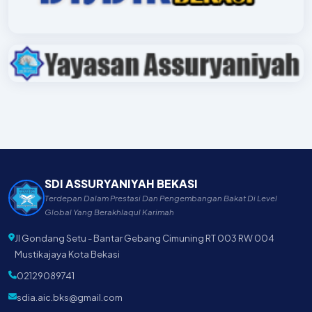
SDI ASSURYANIYAH BEKASI
Terdepan Dalam Prestasi Dan Pengembangan Bakat Di Level
Global Yang Berakhlaqul Karimah
Jl Gondang Setu - Bantar Gebang Cimuning RT 003 RW 004
Mustikajaya Kota Bekasi
02129089741
sdia.aic.bks@gmail.com