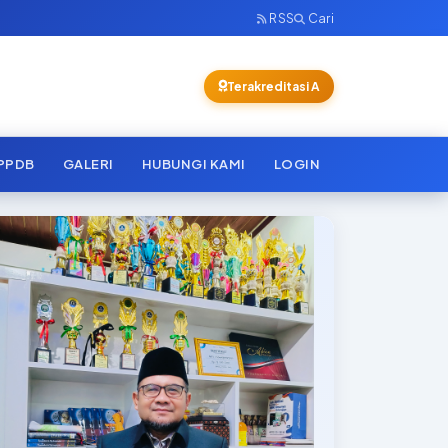
RSS
Cari
Terakreditasi A
PPDB
GALERI
HUBUNGI KAMI
LOGIN