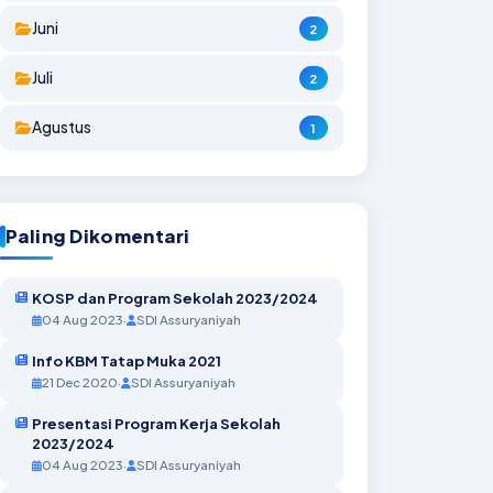
Juni
2
Juli
2
Agustus
1
Paling Dikomentari
KOSP dan Program Sekolah 2023/2024
04 Aug 2023
·
SDI Assuryaniyah
Info KBM Tatap Muka 2021
21 Dec 2020
·
SDI Assuryaniyah
Presentasi Program Kerja Sekolah
2023/2024
04 Aug 2023
·
SDI Assuryaniyah