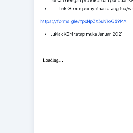
Terkait dengan protokol dan panduan K
Link Gform pernyataan orang tua/wal
https://forms.gle/YpxNp3X3uN1oG89MA
Juklak KBM tatap muka Januari 2021