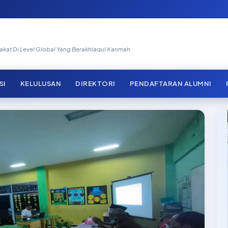
at Di Level Global Yang Berakhlaqul Karimah
SI
KELULUSAN
DIREKTORI
PENDAFTARAN ALUMNI