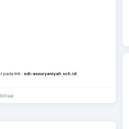
t pada link :
sdi-assuryaniyah.sch.id
100 kali