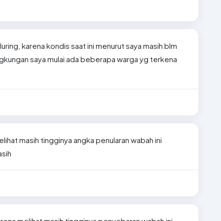
luring, karena kondis saat ini menurut saya masih blm
ngkungan saya mulai ada beberapa warga yg terkena
elihat masih tingginya angka penularan wabah ini
asih
karena melihat masih tingginya penyebaran wabah ini