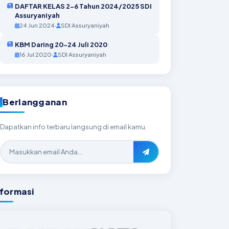
DAFTAR KELAS 2-6 Tahun 2024/2025 SDI
Assuryaniyah
24 Jun 2024
·
SDI Assuryaniyah
KBM Daring 20-24 Juli 2020
16 Jul 2020
·
SDI Assuryaniyah
Berlangganan
Dapatkan info terbaru langsung di email kamu.
nformasi