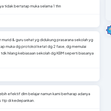
ya tidak bertatap muka selama 1 thn
gr murid & guru sehat yg didukung prasarana sekolah yg
ap muka dg protokol ketat dg 2 fase, dg memulai
 tdk hilang kebiasaan sekolah dg KBM seperti biasanya
lebih efektif dlm belajar namun kami berharap adanya
s ttp di kedepankan.