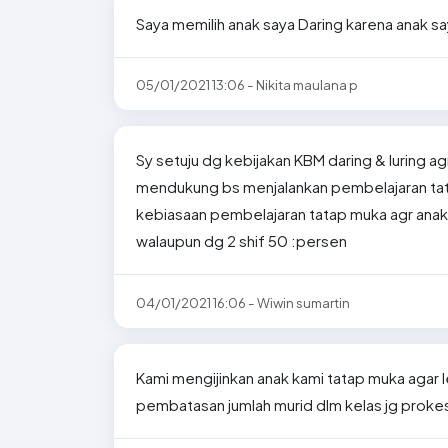
Saya memilih anak saya Daring karena anak sa
05/01/2021 13:06 - Nikita maulana p
Sy setuju dg kebijakan KBM daring & luring a
mendukung bs menjalankan pembelajaran tat
kebiasaan pembelajaran tatap muka agr anak
walaupun dg 2 shif 50 :persen
04/01/2021 16:06 - Wiwin sumartin
Kami mengijinkan anak kami tatap muka agar 
pembatasan jumlah murid dlm kelas jg proke