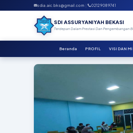
sdia.aic.bks@gmail.com
|
02129089741
SDI ASSURYANIYAH BEKASI
Terdepan Dalam Prestasi Dan Pengembangan Bak
Beranda
PROFIL
VISI DAN MI