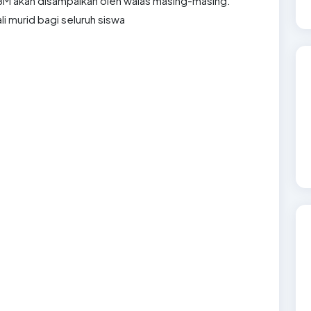
BM akan disampaikan oleh walas masing-masing.
i murid bagi seluruh siswa