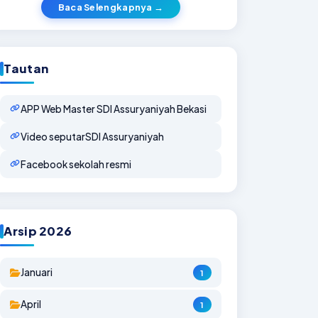
Baca Selengkapnya →
Tautan
APP Web Master SDI Assuryaniyah Bekasi
Video seputarSDI Assuryaniyah
Facebook sekolah resmi
Arsip 2026
Januari
1
April
1