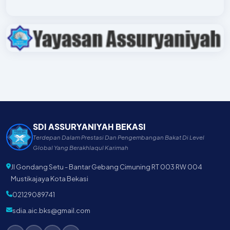
SDI ASSURYANIYAH BEKASI
Terdepan Dalam Prestasi Dan Pengembangan Bakat Di Level
Global Yang Berakhlaqul Karimah
Jl Gondang Setu - Bantar Gebang Cimuning RT 003 RW 004
Mustikajaya Kota Bekasi
02129089741
sdia.aic.bks@gmail.com