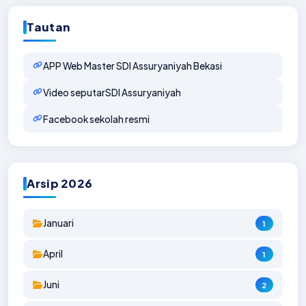
Tautan
APP Web Master SDI Assuryaniyah Bekasi
Video seputarSDI Assuryaniyah
Facebook sekolah resmi
Arsip 2026
Januari
1
April
1
Juni
2