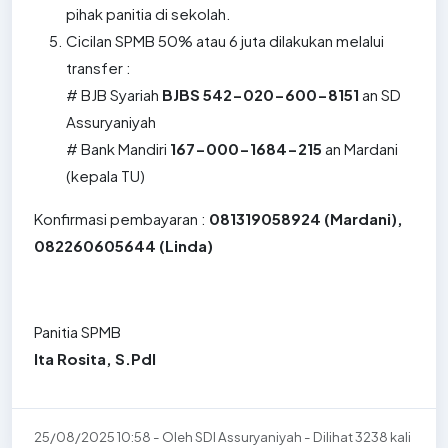
pihak panitia di sekolah.
Cicilan SPMB 50% atau 6 juta dilakukan melalui
transfer :
# BJB Syariah
BJBS 542-020-600-8151
an SD
Assuryaniyah
# Bank Mandiri
167-000-1684-215
an Mardani
(kepala TU)
Konfirmasi pembayaran :
081319058924 (Mardani),
082260605644 (Linda)
Panitia SPMB
Ita Rosita, S.PdI
25/08/2025 10:58 - Oleh SDI Assuryaniyah - Dilihat 3238 kali