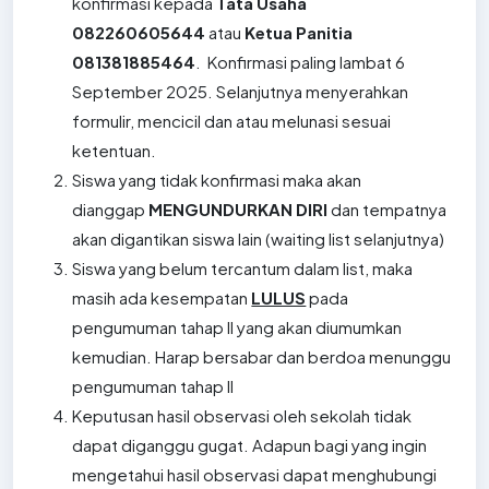
konfirmasi kepada
Tata Usaha
082260605644
atau
Ketua Panitia
081381885464
. Konfirmasi paling lambat 6
September 2025. Selanjutnya menyerahkan
formulir, mencicil dan atau melunasi sesuai
ketentuan.
Siswa yang tidak konfirmasi maka akan
dianggap
MENGUNDURKAN DIRI
dan tempatnya
akan digantikan siswa lain (waiting list selanjutnya)
Siswa yang belum tercantum dalam list, maka
masih ada kesempatan
LULUS
pada
pengumuman tahap II yang akan diumumkan
kemudian. Harap bersabar dan berdoa menunggu
pengumuman tahap II
Keputusan hasil observasi oleh sekolah tidak
dapat diganggu gugat. Adapun bagi yang ingin
mengetahui hasil observasi dapat menghubungi