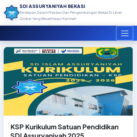
SDI ASSURYANIYAH BEKASI
Terdepan Dalam Prestasi Dan Pengembangan Bakat Di Level
Global Yang Berakhlaqul Karimah
KSP Kurikulum Satuan Pendidikan
SDI Assuryaniyah 2025