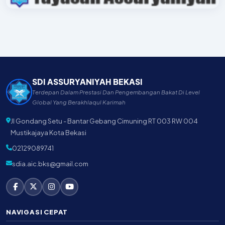
SDI ASSURYANIYAH BEKASI
Terdepan Dalam Prestasi Dan Pengembangan Bakat Di Level
Global Yang Berakhlaqul Karimah
Jl Gondang Setu - Bantar Gebang Cimuning RT 003 RW 004
Mustikajaya Kota Bekasi
02129089741
sdia.aic.bks@gmail.com
NAVIGASI CEPAT