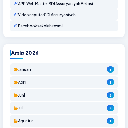
APP Web Master SDI Assuryaniyah Bekasi
Video seputarSDI Assuryaniyah
Facebook sekolah resmi
Arsip 2026
Januari
1
April
1
Juni
2
Juli
2
Agustus
1