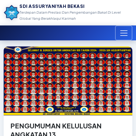
SDI ASSURYANIYAH BEKASI
Terdepan Dalam Prestasi Dan Pengembangan Bakat Di Level
Global Yang Berakhlaqul Karimah
PENGUMUMAN KELULUSAN
ANGKATAN 13